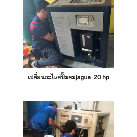
เปลี่ยนอะไหล่
ปั๊
มลมjagua 20 hp