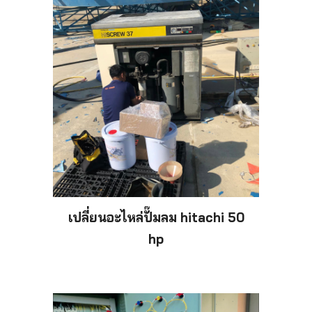
เปลี่ยนอะไหล่
ปั๊
มลม hitachi 50
hp