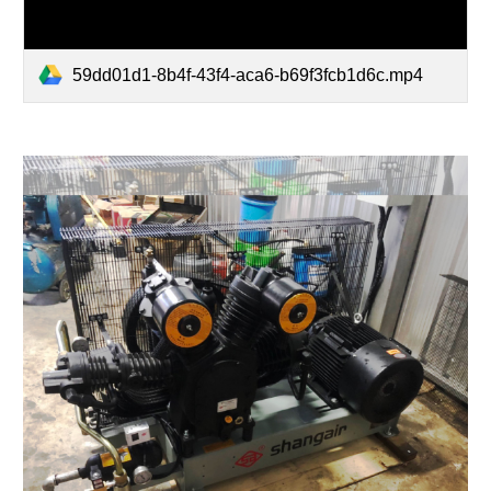
59dd01d1-8b4f-43f4-aca6-b69f3fcb1d6c.mp4