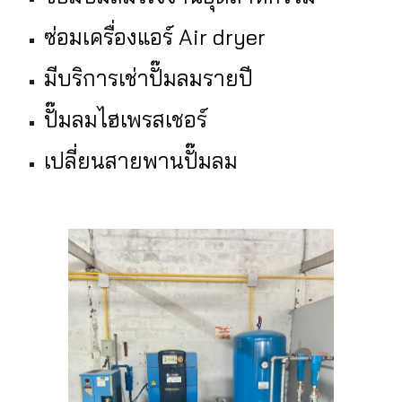
ซ่อมเครื่องแอร์ Air dryer
มีบริการเช่าปั๊มลมรายปี
ปั๊มลมไฮเพรสเชอร์
เปลี่ยนสายพานปั๊มลม